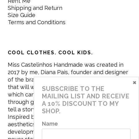
Rent Me
Shipping and Return
Size Guide
Terms and Conditions
COOL CLOTHES. COOL KIDS.
Miss Castelinhos Handmade was created in
2017 by me, Diana Pais, founder and designer
of the brand. My mission is to create clothing
×
that will withstand the daily life of children,
SUBSCRIBE TO THE
which can be inherited and carry memories
MAILING LIST AND RECEIVE
through generations. I believe that if clothes
A 10% DISCOUNT TO MY
tell a story, it will be harder to throw it away…
SHOP.
Inspired by games and applying to the
Name
aesthetics the principles of child
development, the brand has a universe that is