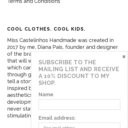
Terms and Conditions
COOL CLOTHES. COOL KIDS.
Miss Castelinhos Handmade was created in
2017 by me, Diana Pais, founder and designer
of the brand. My mission is to create clothing
×
that will withstand the daily life of children,
SUBSCRIBE TO THE
which can be inherited and carry memories
MAILING LIST AND RECEIVE
through generations. I believe that if clothes
A 10% DISCOUNT TO MY
tell a story, it will be harder to throw it away…
SHOP.
Inspired by games and applying to the
Name
aesthetics the principles of child
development, the brand has a universe that is
never static, promoting free play and
stimulating all the senses.
Email address: