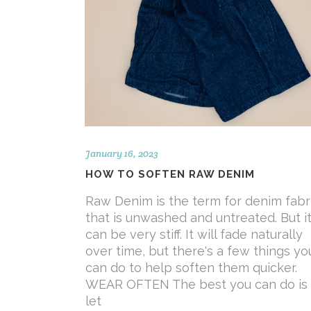
January 16, 2023
HOW TO SOFTEN RAW DENIM
Raw Denim is the term for denim fabr
that is unwashed and untreated. But i
can be very stiff. It will fade naturally
over time, but there's a few things yo
can do to help soften them quicker.
WEAR OFTEN The best you can do is
let