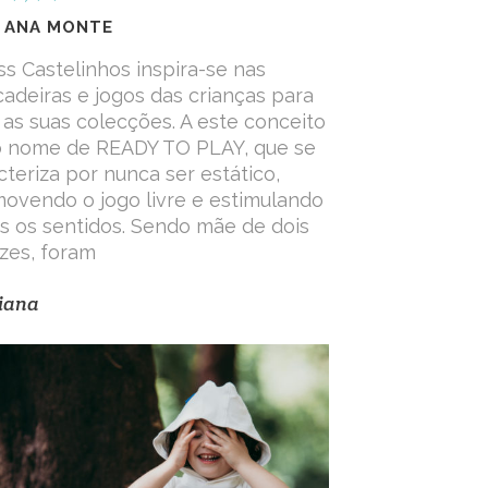
 ANA MONTE
ss Castelinhos inspira-se nas
cadeiras e jogos das crianças para
r as suas colecções. A este conceito
o nome de READY TO PLAY, que se
cteriza por nunca ser estático,
ovendo o jogo livre e estimulando
s os sentidos. Sendo mãe de dois
zes, foram
iana