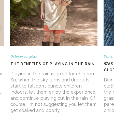
October 19, 2022
Septe
THE BENEFITS OF PLAYING IN THE RAIN
WASH
CLO
ic
Playing in the rain is great for children.
t
So, when the sky turns and droplets
Bein
start to fall don’t bundle children
clot
u
indoors, let them enjoy the experience
the 
and continue playing out in the rain. Of
gras
course, I'm not suggesting you let them
pare
get soaked and poorly
child