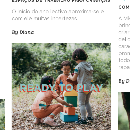
ESPAÇOS DE TRABALHO PARA CRIANÇAS
COM
O início do ano lectivo aproxima-se e
com ele muitas incertezas
A Mi
brin
By
Diana
cria
dei 
cara
prom
todo
rapa
By
D