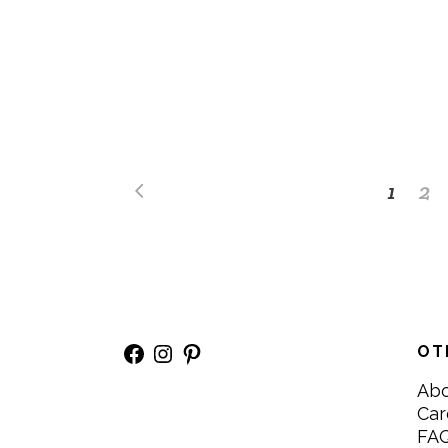
1
2
Facebook
Instagram
Pinterest
OT
Ab
Car
FA