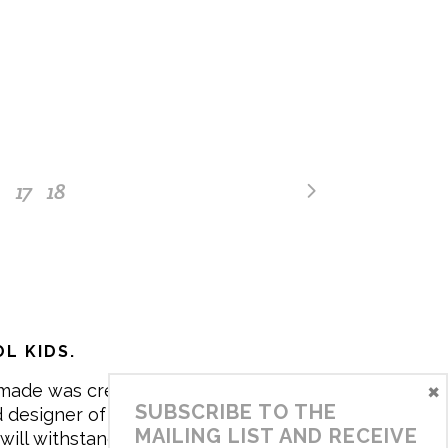
17
18
L KIDS.
×
made was created in 2017 by me,
SUBSCRIBE TO THE
 designer of the brand. My mission is
MAILING LIST AND RECEIVE
will withstand the daily life of