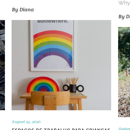
Why 
By
Diana
By
D
August 25, 2020
August