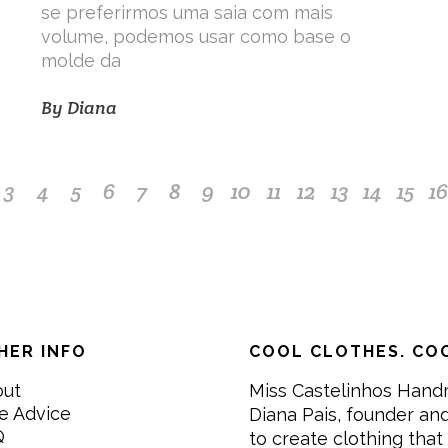
se preferirmos uma saia com mais
volume, podemos usar como base o
molde da
By
Diana
3
4
5
6
7
8
9
10
11
12
13
14
15
16
HER INFO
COOL CLOTHES. COO
out
Miss Castelinhos Hand
e Advice
Diana Pais, founder and
Q
to create clothing that 