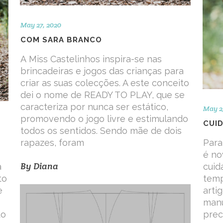
May 27, 2020
COM SARA BRANCO
A Miss Castelinhos inspira-se nas
brincadeiras e jogos das crianças para
criar as suas colecções. A este conceito
dei o nome de READY TO PLAY, que se
caracteriza por nunca ser estático,
May 2
promovendo o jogo livre e estimulando
CUI
todos os sentidos. Sendo mãe de dois
rapazes, foram
Para
é no
By
Diana
a
cuid
to
temp
e
arti
manu
do
prec