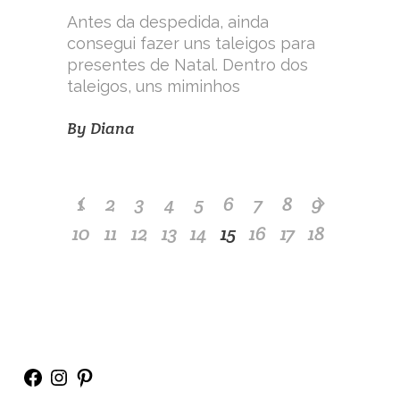
Antes da despedida, ainda
consegui fazer uns taleigos para
presentes de Natal. Dentro dos
taleigos, uns miminhos
By
Diana
1
2
3
4
5
6
7
8
9
10
11
12
13
14
15
16
17
18
Facebook
Instagram
Pinterest