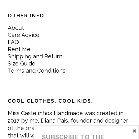
OTHER INFO
About
Care Advice
FAQ
Rent Me
Shipping and Return
Size Guide
Terms and Conditions
COOL CLOTHES. COOL KIDS.
Miss Castelinhos Handmade was created in
2017 by me, Diana Pais, founder and designer
of the brand. My mission is to create clothing
×
that will withstand the daily life of children,
SUBSCRIBE TO THE