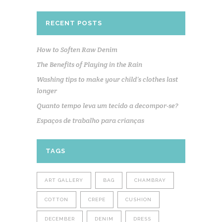
RECENT POSTS
How to Soften Raw Denim
The Benefits of Playing in the Rain
Washing tips to make your child’s clothes last
longer
Quanto tempo leva um tecido a decompor-se?
Espaços de trabalho para crianças
TAGS
ART GALLERY
BAG
CHAMBRAY
COTTON
CREPE
CUSHION
DECEMBER
DENIM
DRESS