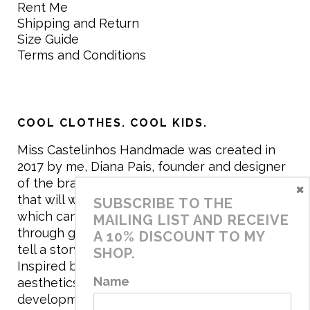
Rent Me
Shipping and Return
Size Guide
Terms and Conditions
COOL CLOTHES. COOL KIDS.
Miss Castelinhos Handmade was created in
2017 by me, Diana Pais, founder and designer
of the brand. My mission is to create clothing
×
that will withstand the daily life of children,
SUBSCRIBE TO THE
which can be inherited and carry memories
MAILING LIST AND RECEIVE
through generations. I believe that if clothes
A 10% DISCOUNT TO MY
tell a story, it will be harder to throw it away…
SHOP.
Inspired by games and applying to the
Name
aesthetics the principles of child
development, the brand has a universe that is