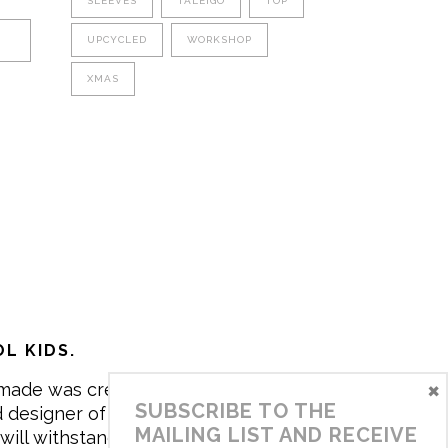
SLEEVES
TALEIGO
TOP
UPCYCLED
WORKSHOP
XMAS
L KIDS.
×
made was created in 2017 by me,
SUBSCRIBE TO THE
 designer of the brand. My mission is
MAILING LIST AND RECEIVE
will withstand the daily life of