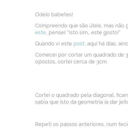
Odeio babetes!
Compreendo que são úteis, mas não go
este
, pensei: “Isto sim… este gosto!”
Quando vi este
post
, aqui há dias, ai
Comecei por cortar um quadrado de 32
opostos, cortei cerca de 3cm.
Cortei o quadrado pela diagonal, fican
sabia que isto da geometria ía dar jeito
Repeti os passos anteriores, num teci