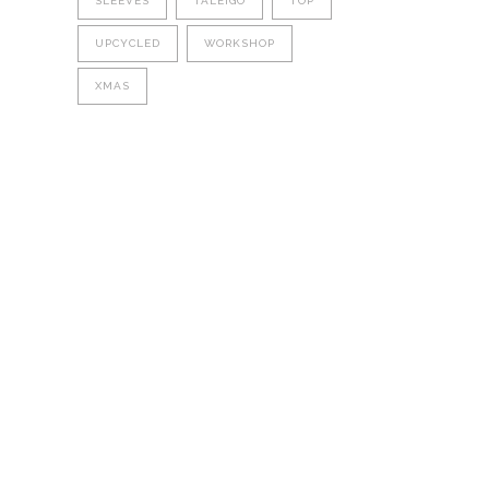
SLEEVES
TALEIGO
TOP
UPCYCLED
WORKSHOP
XMAS