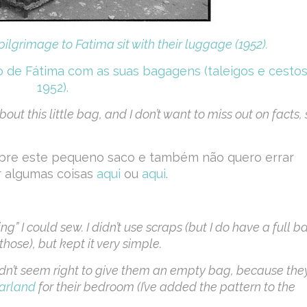
ilgrimage to Fatima sit with their luggage (1952).
de Fátima com as suas bagagens (taleigos e cestos
1952).
about this little bag, and I don’t want to miss out on facts,
sobre este pequeno saco e também não quero errar
r algumas coisas
aqui
ou
aqui
.
” I could sew. I didn’t use scraps (but I do have a full b
h those), but kept it very simple.
didn’t seem right to give them an empty bag, because the
arland
for their bedroom (I’ve added the pattern to the