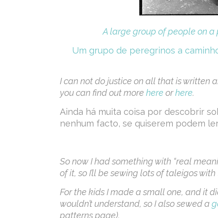
A large group of people on a p
Um grupo de peregrinos a caminho 
I can not do justice on all that is written 
you can find out more
here
or
here
.
Ainda há muita coisa por descobrir 
nenhum facto, se quiserem podem le
So now I had something with “real meaning
of it, so I’ll be sewing lots of taleigos wit
For the kids I made a small one, and it 
wouldn’t understand, so I also sewed a
g
patterns page).