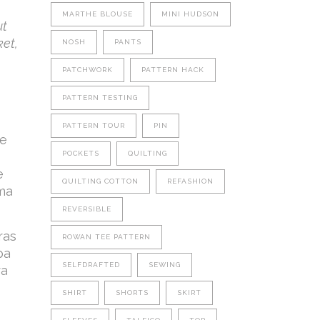
MARTHE BLOUSE
MINI HUDSON
ut
ket,
NOSH
PANTS
PATCHWORK
PATTERN HACK
PATTERN TESTING
PATTERN TOUR
PIN
de
POCKETS
QUILTING
e
QUILTING COTTON
REFASHION
uma
REVERSIBLE
ras
ROWAN TEE PATTERN
pa
SELFDRAFTED
SEWING
ra
SHIRT
SHORTS
SKIRT