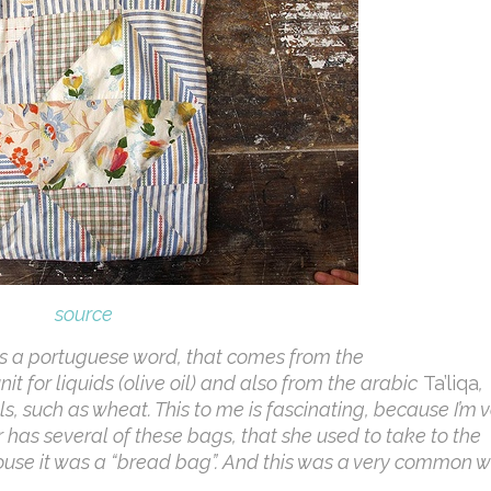
source
 is a portuguese word, that comes from the
 for liquids (olive oil) and also from the arabic
Ta’liqa
,
, such as wheat. This to me is fascinating, because I’m 
 has several of these bags, that she used to take to the
house it was a “bread bag”. And this was a very common 