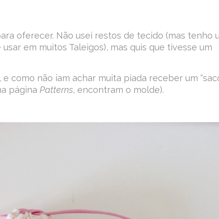
 para oferecer. Não usei restos de tecido (mas tenho
 usar em muitos Taleigos), mas quis que tivesse um
o, e como não íam achar muita piada receber um “sac
na página
Patterns
, encontram o molde).