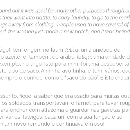
 found out it was used for many other purposes through o
s they went into battle, to carry laundry, to go to the mar
bugs away from clothing… People used to have several of
ped, the women just made a new patch, and it was brand
lêgo), tem origem no latim
Talica
, uma unidade de
o azeite, e, também, do árabe
Ta’liqa
, uma unidade 
xemplo, no trigo. Isto para mim, foi uma descoberta
e tipo de saco. A minha avó tinha, e tem, vários, qu
 Sempre o conheci como o “saco do pão”. E isto era 
ssunto, fiquei a saber que era usado para muitas out
e os soldados transportavam o farnel, para levar rou
até para encher com alfazema e guardar nas gavetas pa
er vários Taleigos, cada um com a sua função e se
am um novo remendo e continuava em uso!