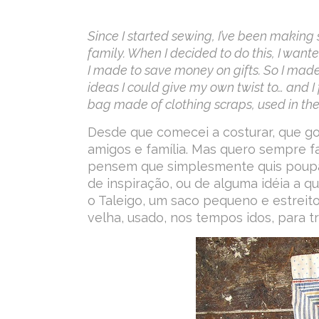
Since I started sewing, I’ve been making
family. When I decided to do this, I wan
I made to save money on gifts. So I made 
ideas I could give my own twist to… and 
bag made of clothing scraps, used in the 
Desde que comecei a costurar, que go
amigos e família. Mas quero sempre f
pensem que simplesmente quis poupar
de inspiração, ou de alguma idéia a 
o Taleigo, um saco pequeno e estreit
velha, usado, nos tempos idos, para t