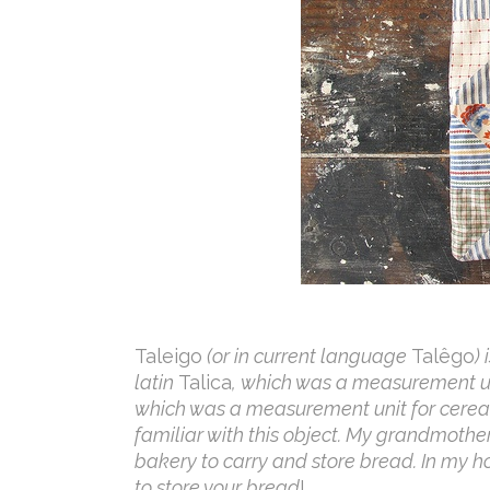
Taleigo
(or in current language
Talêgo
)
latin
Talica
, which was a measurement unit
which was a measurement unit for cereals
familiar with this object. My grandmother
bakery to carry and store bread. In my 
to store your bread
!