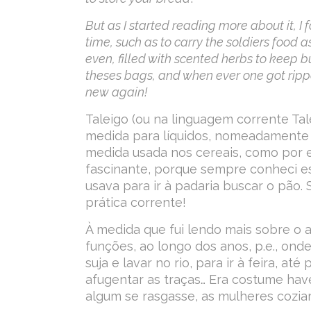
But as I started reading more about it, I
time, such as to carry the soldiers food a
even, filled with scented herbs to keep 
theses bags, and when ever one got rip
new again!
Taleigo (ou na linguagem corrente Ta
medida para líquidos, nomeadamente 
medida usada nos cereais, como por e
fascinante, porque sempre conheci est
usava para ir à padaria buscar o pão.
prática corrente!
À medida que fui lendo mais sobre o a
funções, ao longo dos anos, p.e., ond
suja e lavar no rio, para ir à feira, 
afugentar as traças… Era costume hav
algum se rasgasse, as mulheres cozi