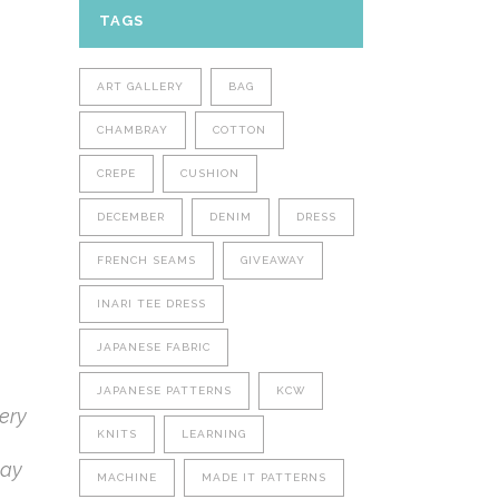
TAGS
ART GALLERY
BAG
CHAMBRAY
COTTON
CREPE
CUSHION
DECEMBER
DENIM
DRESS
FRENCH SEAMS
GIVEAWAY
INARI TEE DRESS
JAPANESE FABRIC
JAPANESE PATTERNS
KCW
very
KNITS
LEARNING
way
MACHINE
MADE IT PATTERNS