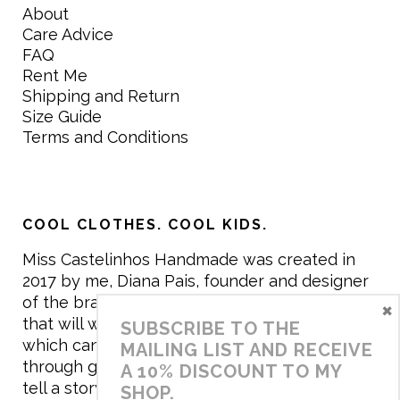
About
Care Advice
FAQ
Rent Me
Shipping and Return
Size Guide
Terms and Conditions
COOL CLOTHES. COOL KIDS.
Miss Castelinhos Handmade was created in
2017 by me, Diana Pais, founder and designer
of the brand. My mission is to create clothing
×
that will withstand the daily life of children,
SUBSCRIBE TO THE
which can be inherited and carry memories
MAILING LIST AND RECEIVE
through generations. I believe that if clothes
A 10% DISCOUNT TO MY
tell a story, it will be harder to throw it away…
SHOP.