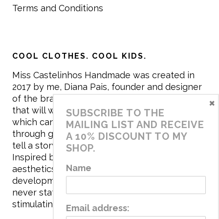
Terms and Conditions
COOL CLOTHES. COOL KIDS.
Miss Castelinhos Handmade was created in
2017 by me, Diana Pais, founder and designer
of the brand. My mission is to create clothing
×
that will withstand the daily life of children,
SUBSCRIBE TO THE
which can be inherited and carry memories
MAILING LIST AND RECEIVE
through generations. I believe that if clothes
A 10% DISCOUNT TO MY
tell a story, it will be harder to throw it away…
SHOP.
Inspired by games and applying to the
Name
aesthetics the principles of child
development, the brand has a universe that is
never static, promoting free play and
stimulating all the senses.
Email address: