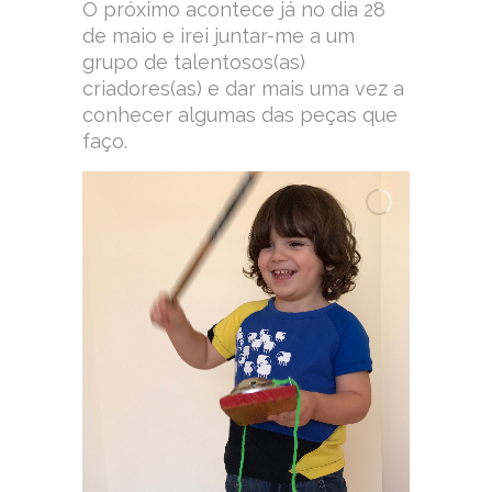
O próximo acontece já no dia 28
de maio e irei juntar-me a um
grupo de talentosos(as)
criadores(as) e dar mais uma vez a
conhecer algumas das peças que
faço.