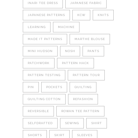
INARI TEE DRESS
JAPANESE FABRIC
JAPANESE PATTERNS
KCW
KNITS
LEARNING
MACHINE
MADE IT PATTERNS
MARTHE BLOUSE
MINI HUDSON
NOSH
PANTS
PATCHWORK
PATTERN HACK
PATTERN TESTING
PATTERN TOUR
PIN
POCKETS
QUILTING
QUILTING COTTON
REFASHION
REVERSIBLE
ROWAN TEE PATTERN
SELFDRAFTED
SEWING
SHIRT
SHORTS
SKIRT
SLEEVES